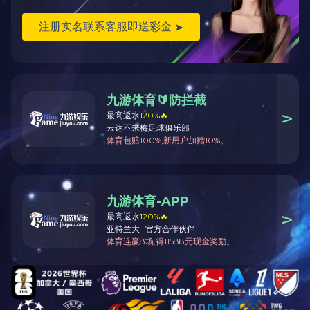
排水沟开云官方网页版
线性排水沟
树脂排水沟
HDPE塑料排水沟
圆形复
不锈钢排水沟
盖板开云官方网页版
球墨铸铁盖板