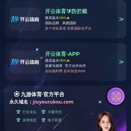
扫一扫
树脂复合井盖