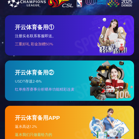
树脂排水沟盖板
不锈钢排水沟盖板
井盖开云官方网页版
方形窨
不锈钢检查井盖
树脂复合井盖
不锈钢隐形井盖
咨询热线
18115806555
公司地址
方形