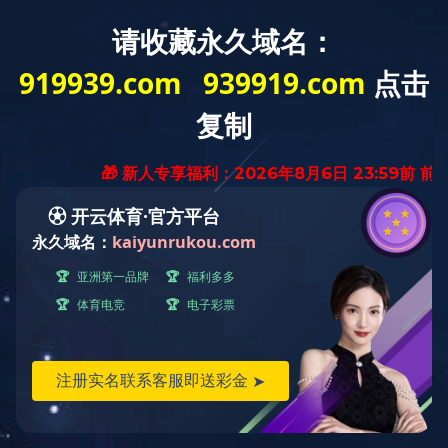
欢迎来到开云官方网页版！
在线客服
首页
开云中国
产品中
在线客服
联系方式
18115806555
15240500495